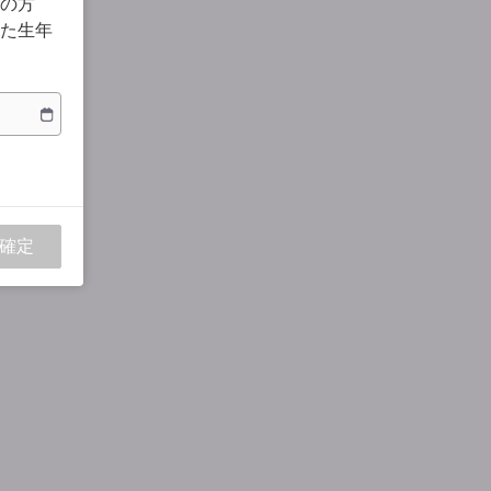
ちの方
した生年
確定