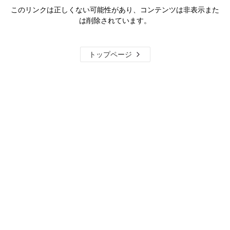
このリンクは正しくない可能性があり、コンテンツは非表示また
は削除されています。
トップページ