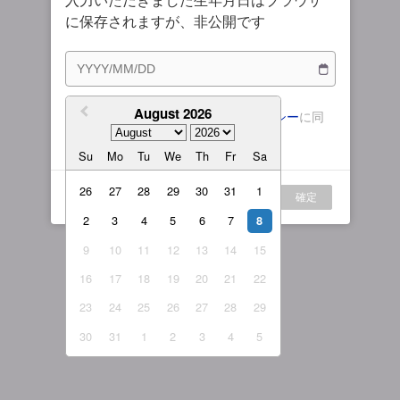
入力いただきました生年月日はブラウザ
購入プラン
女性ライバー
に保存されますが、非公開です
ルール説明
繁體中文
マイプラン
繁體中文-香港
August 2026
利用規約
および
プライバシーポリシー
に同
日本語
意します。
Su
Mo
Tu
We
Th
Fr
Sa
English-US
English-Global
26
27
28
29
30
31
1
ログイン
確定
2
3
4
5
6
7
8
9
10
11
12
13
14
15
16
17
18
19
20
21
22
23
24
25
26
27
28
29
30
31
1
2
3
4
5