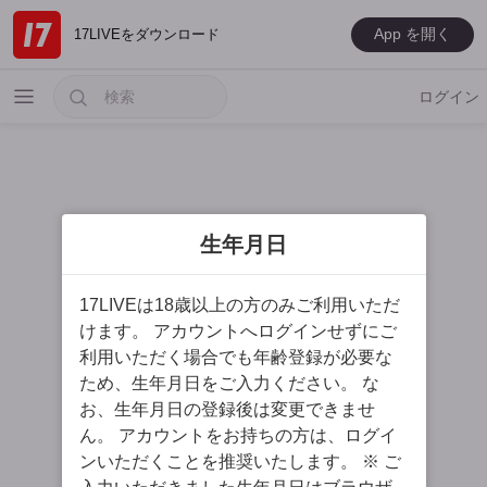
App を開く
17LIVEをダウンロード
ログイン
生年月日
人気ライバー
17LIVEは18歳以上の方のみご利用いただ
新人ライバー
けます。 アカウントへログインせずにご
MUSIC
利用いただく場合でも年齢登録が必要な
ため、生年月日をご入力ください。 な
ゲーム
お、生年月日の登録後は変更できませ
スペシャル
ん。 アカウントをお持ちの方は、ログイ
ンいただくことを推奨いたします。 ※ ご
男性ライバー