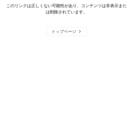
このリンクは正しくない可能性があり、コンテンツは非表示また
は削除されています。
トップページ