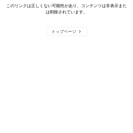
このリンクは正しくない可能性があり、コンテンツは非表示また
は削除されています。
トップページ