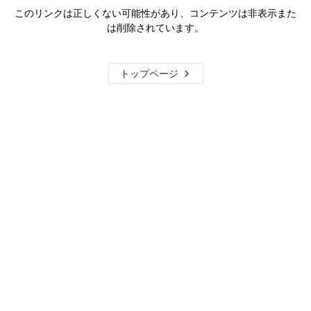
このリンクは正しくない可能性があり、コンテンツは非表示また
は削除されています。
トップページ