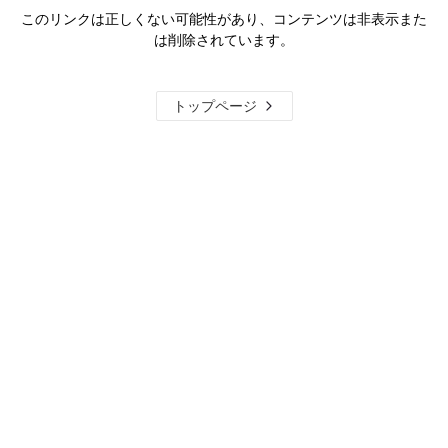
このリンクは正しくない可能性があり、コンテンツは非表示また
は削除されています。
トップページ