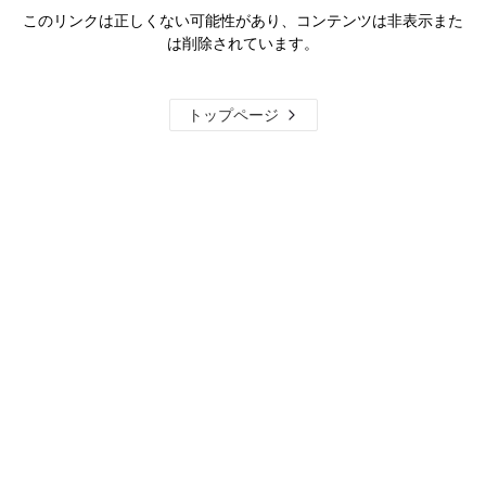
このリンクは正しくない可能性があり、コンテンツは非表示また
は削除されています。
トップページ