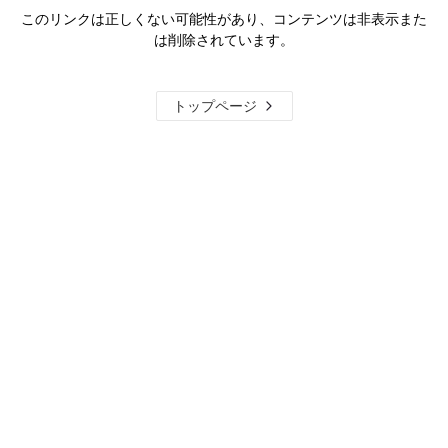
このリンクは正しくない可能性があり、コンテンツは非表示また
は削除されています。
トップページ