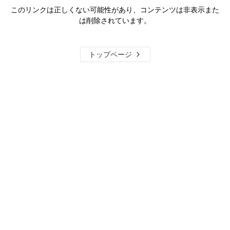
このリンクは正しくない可能性があり、コンテンツは非表示また
は削除されています。
トップページ