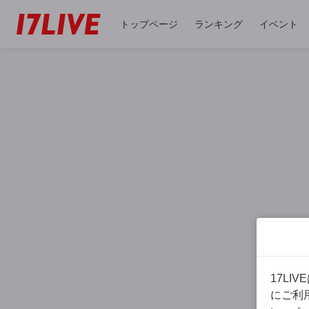
トップページ
ランキング
イベント
17L
にご利